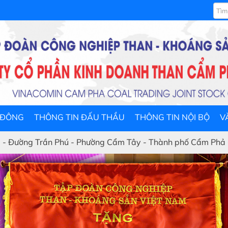
 ĐÔNG
THÔNG TIN ĐẤU THẦU
THÔNG TIN NỘI BỘ
V
 Phường Cẩm Tây - Thành phố Cẩm Phả - Tỉnh Quảng Ninh