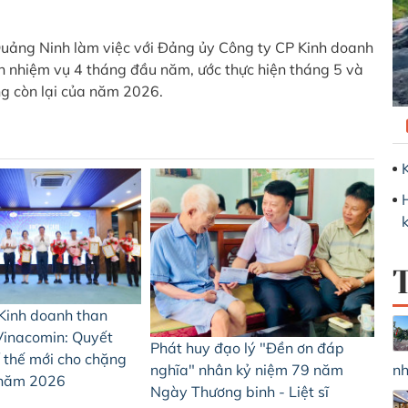
AT
0
ảng Ninh làm việc với Đảng ủy Công ty CP Kinh doanh
n nhiệm vụ 4 tháng đầu năm, ước thực hiện tháng 5 và
Sá
g còn lại của năm 2026.
Ph
20
ng
Kinh doanh than
Vinacomin: Quyết
Phát huy đạo lý "Đền ơn đáp
í thế mới cho chặng
nh
nghĩa" nhân kỷ niệm 79 năm
 năm 2026
Ngày Thương binh - Liệt sĩ