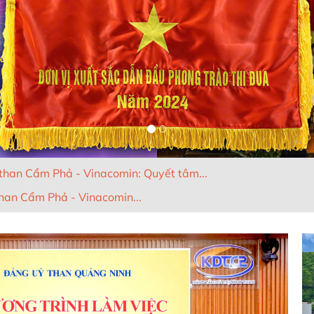
than Cẩm Phả - Vinacomin: Quyết tâm...
han Cẩm Phả - Vinacomin...