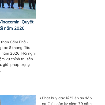
Vinacomin: Quyết
uối năm 2026
h than Cẩm Phả -
g tác 6 tháng đầu
ối năm 2026. Hội nghị
ệm vụ chính trị, sản
u, giải pháp trọng
.
Phát huy đạo lý "Đền ơn đáp
nghĩa" nhân kỷ niệm 79 năm