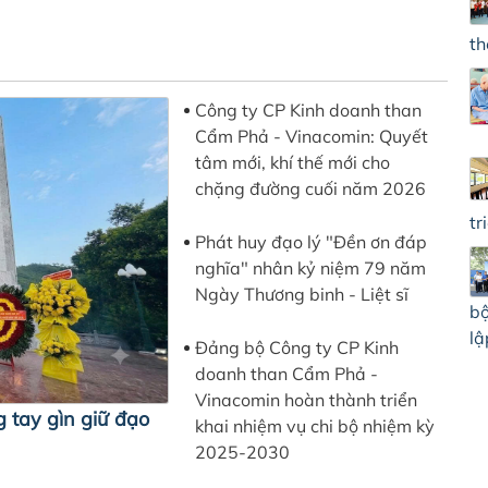
th
Công ty CP Kinh doanh than
Cẩm Phả - Vinacomin: Quyết
tâm mới, khí thế mới cho
chặng đường cuối năm 2026
tr
Phát huy đạo lý "Đền ơn đáp
nghĩa" nhân kỷ niệm 79 năm
Ngày Thương binh - Liệt sĩ
bộ
lậ
Đảng bộ Công ty CP Kinh
doanh than Cẩm Phả -
Vinacomin hoàn thành triển
 tay gìn giữ đạo
khai nhiệm vụ chi bộ nhiệm kỳ
2025-2030