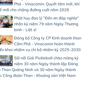
Phả - Vinacomin: Quyết tâm mới, khí
ế mới cho chặng đường cuối năm 2026
Phát huy đạo lý "Đền ơn đáp nghĩa"
nhân kỷ niệm 79 năm Ngày Thương
binh - Liệt sĩ
Đảng bộ Công ty CP Kinh doanh than
Cẩm Phả - Vinacomin hoàn thành
iển khai nhiệm vụ chi bộ nhiệm kỳ 2025-2030
Sôi nổi Giải Pickleball chào mừng kỷ
niệm 30 năm Ngày thành lập Đảng
 Than Quảng Ninh và 30 năm Ngày thành
p Công đoàn Than - Khoáng sản Việt Nam