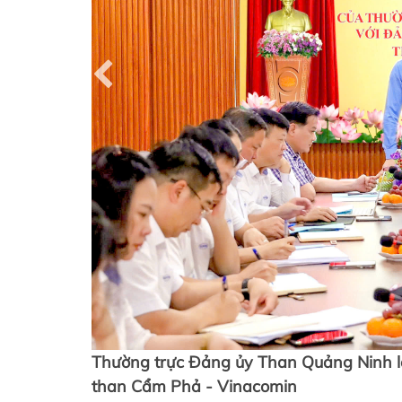
à cho
Thường trực Đảng ủy Than Quảng Ninh l
 thực hiện
than Cẩm Phả - Vinacomin
, sáng