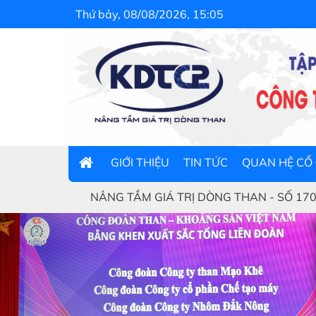
Thứ bảy, 08/08/2026, 15:05
GIỚI THIỆU
TIN TỨC
QUAN HỆ CỔ
ÂNG TẦM GIÁ TRỊ DÒNG THAN - SỐ 170 - Đường Trần Phú -
Previous