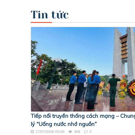
Tin tức
Tiếp nối truyền thống cách mạng – Chung
lý “Uống nước nhớ nguồn”
27/07/2026 05:06
368
0