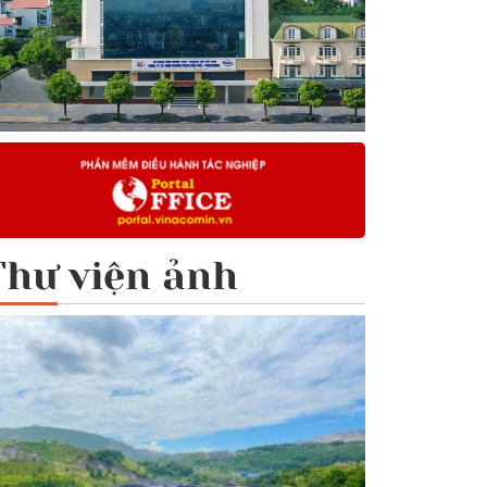
Thư viện ảnh
ng ty CP Kinh doanh Than Cẩm Phả - Vinacomin ph