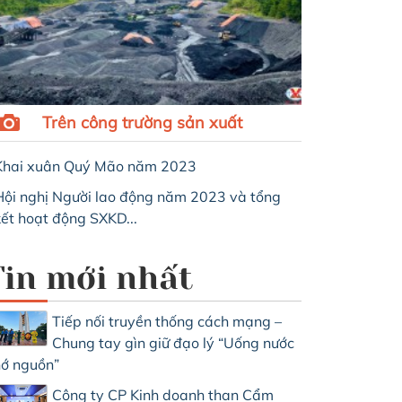
VSLĐ và Tháng Công nhân năm 2026
4/05/2026
ng ngày 04/5/2026, tại Phân xưởng Chế biến Khe Chàm, Cô
ả - Vinacomin đã tổ chức Lễ phát động Tháng hành động 
26 với Chủ đề “Đổi mới quản lý và nâng cao hiệu quả công tác
Trên công trường sản xuất
uyên số” và “Công nhân Việt Nam: Đổi mới sáng tạo, nâng ca
Khai xuân Quý Mão năm 2023
Hội nghị Người lao động năm 2023 và tổng
kết hoạt động SXKD...
Tin mới nhất
Tiếp nối truyền thống cách mạng –
Chung tay gìn giữ đạo lý “Uống nước
ớ nguồn”
Công ty CP Kinh doanh than Cẩm