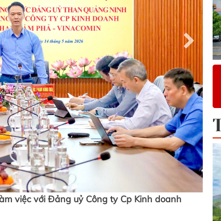
àm việc với Đảng uỷ Công ty Cp Kinh doanh
Cô