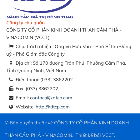
Công ty chủ quản
CÔNG TY CỔ PHẦN KINH DOANH THAN CẨM PHẢ -
VINACOMIN
(
VCCT
)
Chịu trách nhiệm:
Ông Vũ Hữu Văn - Phó Bí thư Đảng
uỷ - Phó Giám đốc Công ty
Địa chỉ:
Số 170 đường Trần Phú, Phường Cẩm Phả,
Tỉnh Quảng Ninh, Việt Nam
Điện thoại:
(033) 3862202
Fax:
(033) 3862202
Email:
contact@kdtcp.com
Website:
http://kdtcp.com
© Bản quyền thuộc về
CÔNG TY CỔ PHẦN KINH DOANH
THAN CẨM PHẢ - VINACOMIN
.
Thiết kế bởi
VCCT
.