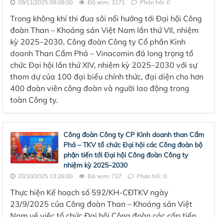
09/11/2025 09:08:00
Đã xem: 3171
Phản hồi: 0
Trong không khí thi đua sôi nổi hướng tới Đại hội Công
đoàn Than – Khoáng sản Việt Nam lần thứ VII, nhiệm
kỳ 2025–2030, Công đoàn Công ty Cổ phần Kinh
doanh Than Cẩm Phả – Vinacomin đã long trọng tổ
chức Đại hội lần thứ XIV, nhiệm kỳ 2025–2030 với sự
tham dự của 100 đại biểu chính thức, đại diện cho hơn
400 đoàn viên công đoàn và người lao động trong
toàn Công ty.
Công đoàn Công ty CP Kinh doanh than Cẩm
Phả – TKV tổ chức Đại hội các Công đoàn bộ
phận tiến tới Đại hội Công đoàn Công ty
nhiệm kỳ 2025–2030
20/10/2025 13:26:00
Đã xem: 737
Phản hồi: 0
Thực hiện Kế hoạch số 592/KH-CĐTKV ngày
23/9/2025 của Công đoàn Than – Khoáng sản Việt
Nam về việc tổ chức Đại hội Công đoàn các cấp tiến