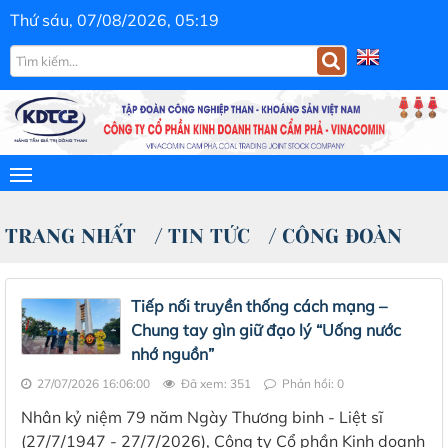
Thứ sáu, 07/08/2026, 05:19
TRANG NHẤT
/
TIN TỨC
/
CÔNG ĐOÀN
Tiếp nối truyền thống cách mạng –
Chung tay gìn giữ đạo lý “Uống nước
nhớ nguồn”
27/07/2026 16:06:00
Đã xem: 351
Phản hồi: 0
Nhân kỷ niệm 79 năm Ngày Thương binh - Liệt sĩ
(27/7/1947 - 27/7/2026), Công ty Cổ phần Kinh doanh