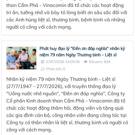
than Cẩm Phả - Vinacomin đã tổ chức các hoạt động
tri ân, tưởng nhớ và bày tỏ lòng biết ơn sâu sắc đối với
các Anh hùng liệt sĩ, thương binh, bệnh binh và những
người có công với cách mạng.
Phát huy đạo lý "Đền ơn đáp nghĩa" nhân kỷ
niệm 79 năm Ngày Thương binh - Liệt sĩ
27/07/2026 10:05:00
Đã xem: 834
Phản hồi: 0
Nhân kỷ niệm 79 năm Ngày Thương binh - Liệt sĩ
(27/7/1947 - 27/7/2026), với truyền thống đạo lý
"Uống nước nhớ nguồn", "Đền ơn đáp nghĩa", Công ty
Cổ phần Kinh doanh than Cẩm Phả - Vinacomin đã tổ
chức các hoạt động thăm hỏi, động viên và tặng quà
các gia đình cán bộ, công nhân viên đang công tác tại
Công ty có thân nhân là liệt sĩ, thương binh và người có
công với cách mạng.