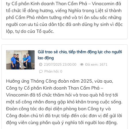
ty Cổ phần Kinh doanh Than Cẩm Phả – Vinacomin đã
tổ chức lễ dâng hương, viếng Nghĩa trang Liệt sĩ thành
phố Cẩm Phả nhằm tưởng nhớ và tri ân sâu sắc những
người con ưu tú của dân tộc đã anh dũng hy sinh vì độc
lập, tự do của Tổ quốc.
Gửi trao sẻ chia, tiếp thêm động lực cho người
lao động
23/07/2025 23:00:00
Đã xem: 1671
Phản hồi: 0
Hưởng ứng Tháng Công đoàn năm 2025, vừa qua,
Công ty Cổ phần Kinh doanh Than Cẩm Phả –
Vinacomin đã tổ chức thăm hỏi và trao quà hỗ trợ tới
một số công nhân đang gặp khó khăn trong cuộc sống.
Đoàn công tác do đại diện phòng ban Công ty và
Công đoàn chủ trì đã trực tiếp đến các đơn vị để gửi lời
động viên cùng phần quà ý nghĩa tới người lao động.