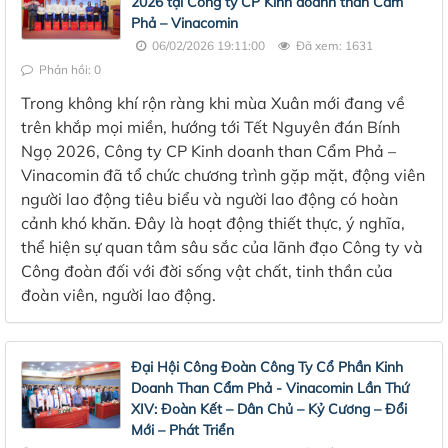
2026 tại Công ty CP Kinh doanh than Cẩm
Phả – Vinacomin
06/02/2026 19:11:00
Đã xem: 1631
Phản hồi: 0
Trong không khí rộn ràng khi mùa Xuân mới đang về
trên khắp mọi miền, hướng tới Tết Nguyên đán Bính
Ngọ 2026, Công ty CP Kinh doanh than Cẩm Phả –
Vinacomin đã tổ chức chương trình gặp mặt, động viên
người lao động tiêu biểu và người lao động có hoàn
cảnh khó khăn. Đây là hoạt động thiết thực, ý nghĩa,
thể hiện sự quan tâm sâu sắc của lãnh đạo Công ty và
Công đoàn đối với đời sống vật chất, tinh thần của
đoàn viên, người lao động.
Đại Hội Công Đoàn Công Ty Cổ Phần Kinh
Doanh Than Cẩm Phả - Vinacomin Lần Thứ
XIV: Đoàn Kết – Dân Chủ – Kỷ Cương – Đổi
Mới – Phát Triển