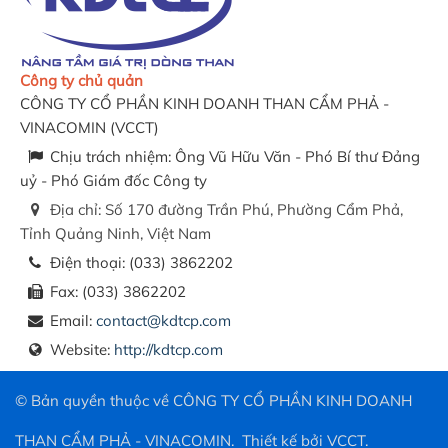
Công ty chủ quản
CÔNG TY CỔ PHẦN KINH DOANH THAN CẨM PHẢ -
VINACOMIN
(
VCCT
)
Chịu trách nhiệm:
Ông Vũ Hữu Văn - Phó Bí thư Đảng
uỷ - Phó Giám đốc Công ty
Địa chỉ:
Số 170 đường Trần Phú, Phường Cẩm Phả,
Tỉnh Quảng Ninh, Việt Nam
Điện thoại:
(033) 3862202
Fax:
(033) 3862202
Email:
contact@kdtcp.com
Website:
http://kdtcp.com
© Bản quyền thuộc về
CÔNG TY CỔ PHẦN KINH DOANH
THAN CẨM PHẢ - VINACOMIN
.
Thiết kế bởi
VCCT
.