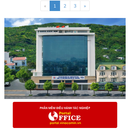
«
1
2
3
»