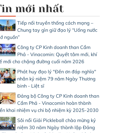
Tin mới nhất
Tiếp nối truyền thống cách mạng –
Chung tay gìn giữ đạo lý “Uống nước
ớ nguồn”
Công ty CP Kinh doanh than Cẩm
Phả - Vinacomin: Quyết tâm mới, khí
ế mới cho chặng đường cuối năm 2026
Phát huy đạo lý "Đền ơn đáp nghĩa"
nhân kỷ niệm 79 năm Ngày Thương
binh - Liệt sĩ
Đảng bộ Công ty CP Kinh doanh than
Cẩm Phả - Vinacomin hoàn thành
iển khai nhiệm vụ chi bộ nhiệm kỳ 2025-2030
Sôi nổi Giải Pickleball chào mừng kỷ
niệm 30 năm Ngày thành lập Đảng