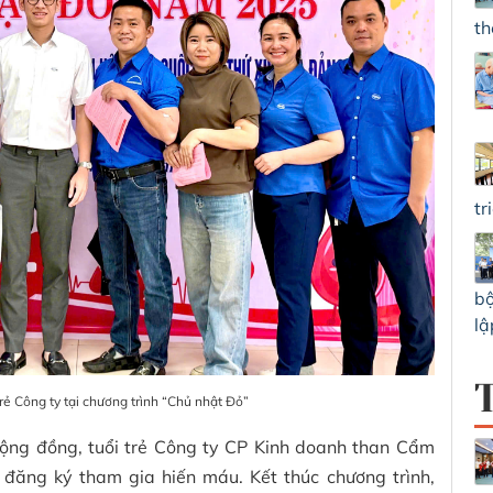
th
tr
bộ
lậ
trẻ Công ty tại chương trình “Chủ nhật Đỏ”
cộng đồng, tuổi trẻ Công ty CP Kinh doanh than Cẩm
 đăng ký tham gia hiến máu. Kết thúc chương trình,