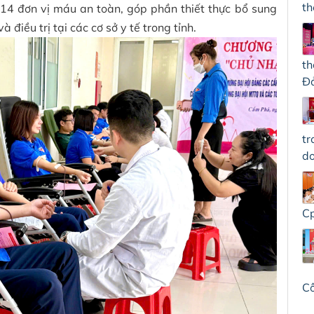
th
14 đơn vị máu an toàn, góp phần thiết thực bổ sung
điều trị tại các cơ sở y tế trong tỉnh.
th
Đả
tr
do
Cp
C