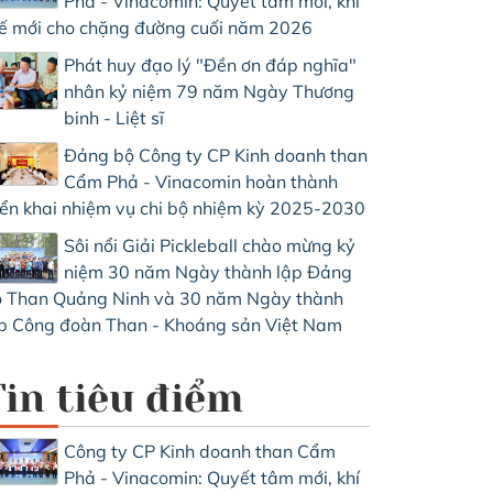
Phả - Vinacomin: Quyết tâm mới, khí
ế mới cho chặng đường cuối năm 2026
Phát huy đạo lý "Đền ơn đáp nghĩa"
nhân kỷ niệm 79 năm Ngày Thương
binh - Liệt sĩ
Đảng bộ Công ty CP Kinh doanh than
Cẩm Phả - Vinacomin hoàn thành
iển khai nhiệm vụ chi bộ nhiệm kỳ 2025-2030
Sôi nổi Giải Pickleball chào mừng kỷ
niệm 30 năm Ngày thành lập Đảng
 Than Quảng Ninh và 30 năm Ngày thành
p Công đoàn Than - Khoáng sản Việt Nam
Tin tiêu điểm
Công ty CP Kinh doanh than Cẩm
Phả - Vinacomin: Quyết tâm mới, khí