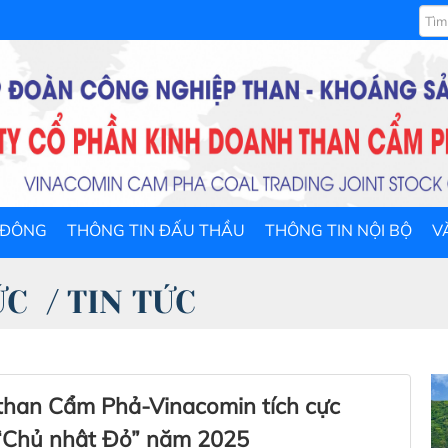
 ĐÔNG
THÔNG TIN ĐẤU THẦU
THÔNG TIN NỘI BỘ
V
ỨC
/
TIN TỨC
 than Cẩm Phả-Vinacomin tích cực
 “Chủ nhật Đỏ” năm 2025