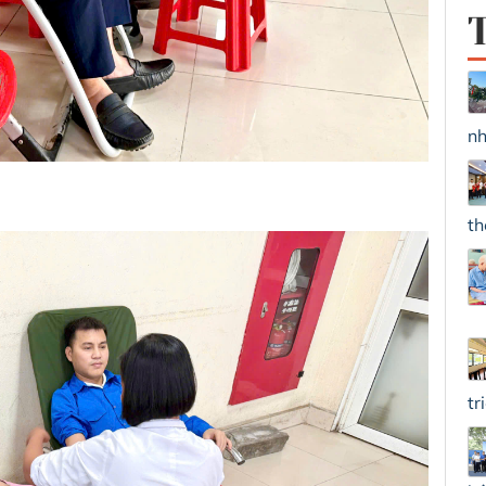
nh
th
tr