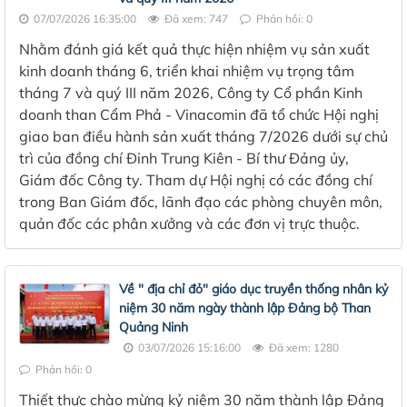
07/07/2026 16:35:00
Đã xem: 747
Phản hồi: 0
Nhằm đánh giá kết quả thực hiện nhiệm vụ sản xuất
kinh doanh tháng 6, triển khai nhiệm vụ trọng tâm
tháng 7 và quý III năm 2026, Công ty Cổ phần Kinh
doanh than Cẩm Phả - Vinacomin đã tổ chức Hội nghị
giao ban điều hành sản xuất tháng 7/2026 dưới sự chủ
trì của đồng chí Đinh Trung Kiên - Bí thư Đảng ủy,
Giám đốc Công ty. Tham dự Hội nghị có các đồng chí
trong Ban Giám đốc, lãnh đạo các phòng chuyên môn,
quản đốc các phân xưởng và các đơn vị trực thuộc.
Về " địa chỉ đỏ" giáo dục truyền thống nhân kỷ
niệm 30 năm ngày thành lập Đảng bộ Than
Quảng Ninh
03/07/2026 15:16:00
Đã xem: 1280
Phản hồi: 0
Thiết thực chào mừng kỷ niệm 30 năm thành lập Đảng