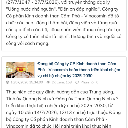
(27/7/1947 - 27/7/2026), với truyền thống đạo lý
"Uống nước nhớ nguồn", "Đền ơn đáp nghĩa", Công ty
Cổ phần Kinh doanh than Cẩm Phả - Vinacomin đã tổ
chức các hoạt động thăm hỏi, động viên và tặng quà
các gia đình cán bộ, công nhân viên đang công tác tại
Công ty có thân nhân là liệt sĩ, thương binh và người có
công với cách mạng.
Đảng bộ Công ty CP Kinh doanh than Cẩm
Phả - Vinacomin hoàn thành triển khai nhiệm
vụ chi bộ nhiệm kỳ 2025-2030
16/07/2026 15:34:00
Đã xem: 158
Phản hồi: 0
Thực hiện các quy định, hướng dẫn của Trung ương,
Tỉnh ủy Quảng Ninh và Đảng ủy Than Quảng Ninh về
triển khai thực hiện nhiệm kỳ chi bộ 2025-2030, từ
ngày 10 đến 14/7/2026, 13/13 chi bộ trực thuộc Đảng
bộ Công ty Cổ phần Kinh doanh than Cẩm Phả -
Vinacomin đã tổ chức Hội nghị triển khai thực hiện