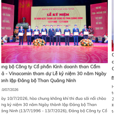
Công đoàn Than – Khoáng sản Việt Nam kiểm tra
công tác ATVSLĐ và trao quà cho người lao động
Công ty CP Kinh doanh than Cẩm Phả – Vinacomin
16/05/2026
Hưởng ứng Tháng Công nhân và Tháng hành động về An
toàn, vệ sinh lao động năm 2026, thực hiện Kế hoạch số
218/KH-CĐTKV ngày 13/4/2026 của Công đoàn Than –
Khoáng sản Việt Nam, sáng ngày 15/5/2026, đoàn công
tác Công đoàn Than – Khoáng sản Việt Nam đã đến kiểm