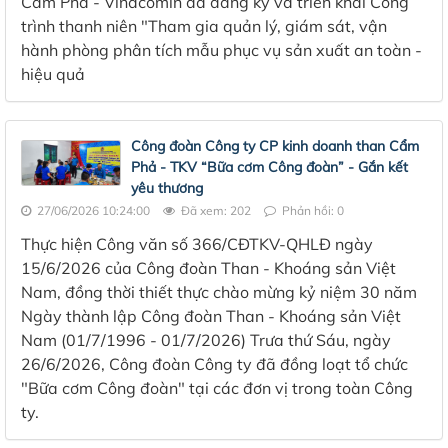
Cẩm Phả - Vinacomin đã đăng ký và triển khai Công
trình thanh niên "Tham gia quản lý, giám sát, vận
hành phòng phân tích mẫu phục vụ sản xuất an toàn -
hiệu quả
Công đoàn Công ty CP kinh doanh than Cẩm
Phả - TKV “Bữa cơm Công đoàn” - Gắn kết
yêu thương
27/06/2026 10:24:00
Đã xem: 202
Phản hồi: 0
Thực hiện Công văn số 366/CĐTKV-QHLĐ ngày
15/6/2026 của Công đoàn Than - Khoáng sản Việt
Nam, đồng thời thiết thực chào mừng kỷ niệm 30 năm
Ngày thành lập Công đoàn Than - Khoáng sản Việt
Nam (01/7/1996 - 01/7/2026) Trưa thứ Sáu, ngày
26/6/2026, Công đoàn Công ty đã đồng loạt tổ chức
"Bữa cơm Công đoàn" tại các đơn vị trong toàn Công
ty.