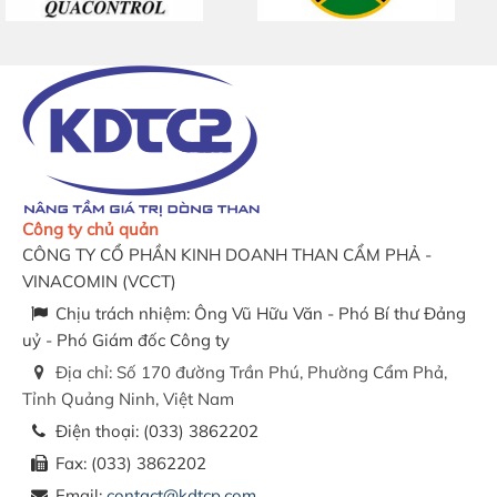
Công ty chủ quản
CÔNG TY CỔ PHẦN KINH DOANH THAN CẨM PHẢ -
VINACOMIN
(
VCCT
)
Chịu trách nhiệm:
Ông Vũ Hữu Văn - Phó Bí thư Đảng
uỷ - Phó Giám đốc Công ty
Địa chỉ:
Số 170 đường Trần Phú, Phường Cẩm Phả,
Tỉnh Quảng Ninh, Việt Nam
Điện thoại:
(033) 3862202
Fax:
(033) 3862202
Email:
contact@kdtcp.com