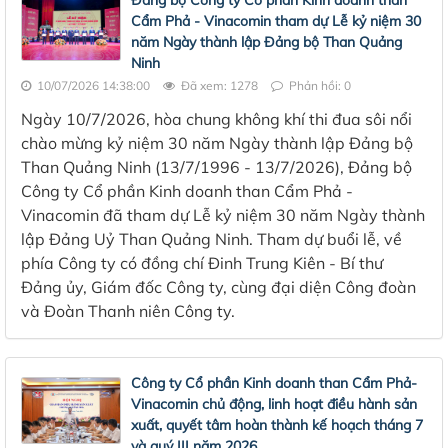
Cẩm Phả - Vinacomin tham dự Lễ kỷ niệm 30
năm Ngày thành lập Đảng bộ Than Quảng
Ninh
10/07/2026 14:38:00
Đã xem: 1278
Phản hồi: 0
Ngày 10/7/2026, hòa chung không khí thi đua sôi nổi
chào mừng kỷ niệm 30 năm Ngày thành lập Đảng bộ
Than Quảng Ninh (13/7/1996 - 13/7/2026), Đảng bộ
Công ty Cổ phần Kinh doanh than Cẩm Phả -
Vinacomin đã tham dự Lễ kỷ niệm 30 năm Ngày thành
lập Đảng Uỷ Than Quảng Ninh. Tham dự buổi lễ, về
phía Công ty có đồng chí Đinh Trung Kiên - Bí thư
Đảng ủy, Giám đốc Công ty, cùng đại diện Công đoàn
và Đoàn Thanh niên Công ty.
Công ty Cổ phần Kinh doanh than Cẩm Phả-
Vinacomin chủ động, linh hoạt điều hành sản
xuất, quyết tâm hoàn thành kế hoạch tháng 7
và quý III năm 2026