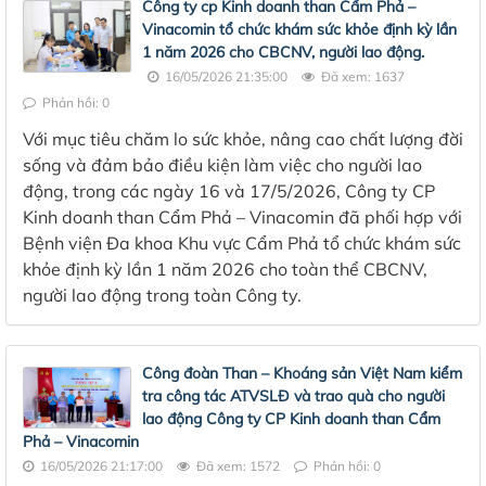
Công ty cp Kinh doanh than Cẩm Phả –
Vinacomin tổ chức khám sức khỏe định kỳ lần
1 năm 2026 cho CBCNV, người lao động.
16/05/2026 21:35:00
Đã xem: 1637
Phản hồi: 0
Với mục tiêu chăm lo sức khỏe, nâng cao chất lượng đời
sống và đảm bảo điều kiện làm việc cho người lao
động, trong các ngày 16 và 17/5/2026, Công ty CP
Kinh doanh than Cẩm Phả – Vinacomin đã phối hợp với
Bệnh viện Đa khoa Khu vực Cẩm Phả tổ chức khám sức
khỏe định kỳ lần 1 năm 2026 cho toàn thể CBCNV,
người lao động trong toàn Công ty.
Công đoàn Than – Khoáng sản Việt Nam kiểm
tra công tác ATVSLĐ và trao quà cho người
lao động Công ty CP Kinh doanh than Cẩm
Phả – Vinacomin
16/05/2026 21:17:00
Đã xem: 1572
Phản hồi: 0