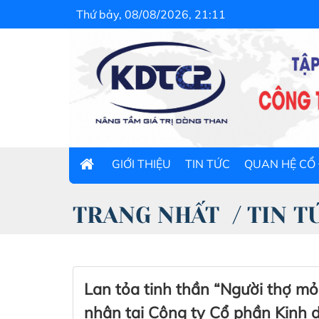
Thứ bảy, 08/08/2026, 21:11
GIỚI THIỆU
TIN TỨC
QUAN HỆ CỔ
TRANG NHẤT
/
TIN T
Lan tỏa tinh thần “Người thợ mỏ
nhân tại Công ty Cổ phần Kinh