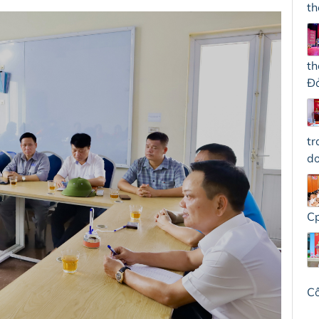
th
th
Đả
tr
do
Cp
C