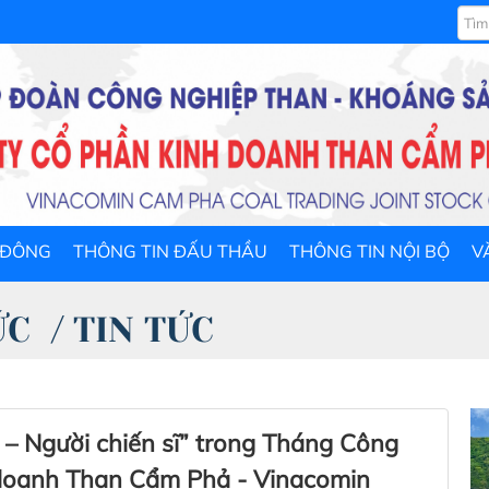
 ĐÔNG
THÔNG TIN ĐẤU THẦU
THÔNG TIN NỘI BỘ
V
ỨC
/
TIN TỨC
 – Người chiến sĩ” trong Tháng Công
 doanh Than Cẩm Phả - Vinacomin