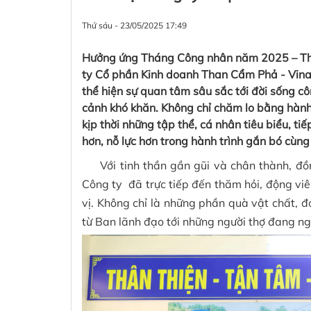
Thứ sáu - 23/05/2025 17:49
Hưởng ứng Tháng Công nhân năm 2025 – Thán
ty Cổ phần Kinh doanh Than Cẩm Phả - Vinaco
thể hiện sự quan tâm sâu sắc tới đời sống c
cảnh khó khăn. Không chỉ chăm lo bằng hành
kịp thời những tập thể, cá nhân tiêu biểu, t
hơn, nỗ lực hơn trong hành trình gắn bó cùng 
Với tinh thần gần gũi và chân thành, đồn
Công ty đã trực tiếp đến thăm hỏi, động viê
vị. Không chỉ là những phần quà vật chất, đó
từ Ban lãnh đạo tới những người thợ đang n