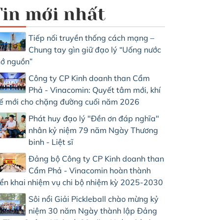
Tin mới nhất
Tiếp nối truyền thống cách mạng –
Chung tay gìn giữ đạo lý “Uống nước
ớ nguồn”
Công ty CP Kinh doanh than Cẩm
Phả - Vinacomin: Quyết tâm mới, khí
ế mới cho chặng đường cuối năm 2026
Phát huy đạo lý "Đền ơn đáp nghĩa"
nhân kỷ niệm 79 năm Ngày Thương
binh - Liệt sĩ
Đảng bộ Công ty CP Kinh doanh than
Cẩm Phả - Vinacomin hoàn thành
iển khai nhiệm vụ chi bộ nhiệm kỳ 2025-2030
Sôi nổi Giải Pickleball chào mừng kỷ
niệm 30 năm Ngày thành lập Đảng