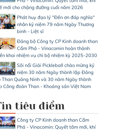
Phả - Vinacomin: Quyết tâm mới, khí
ế mới cho chặng đường cuối năm 2026
Phát huy đạo lý "Đền ơn đáp nghĩa"
nhân kỷ niệm 79 năm Ngày Thương
binh - Liệt sĩ
Đảng bộ Công ty CP Kinh doanh than
Cẩm Phả - Vinacomin hoàn thành
iển khai nhiệm vụ chi bộ nhiệm kỳ 2025-2030
Sôi nổi Giải Pickleball chào mừng kỷ
niệm 30 năm Ngày thành lập Đảng
 Than Quảng Ninh và 30 năm Ngày thành
p Công đoàn Than - Khoáng sản Việt Nam
Tin tiêu điểm
Công ty CP Kinh doanh than Cẩm
Phả - Vinacomin: Quyết tâm mới, khí