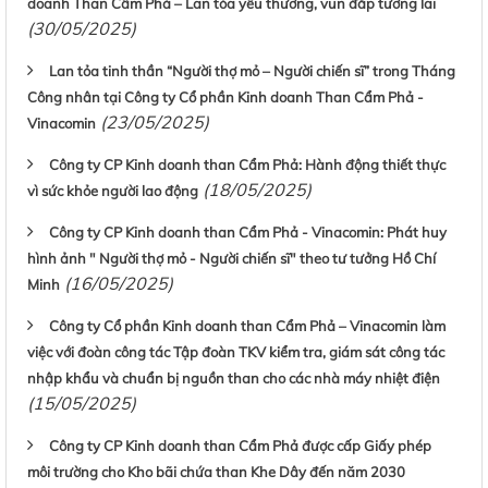
doanh Than Cẩm Phả – Lan tỏa yêu thương, vun đắp tương lai
(30/05/2025)
Lan tỏa tinh thần “Người thợ mỏ – Người chiến sĩ” trong Tháng
Công nhân tại Công ty Cổ phần Kinh doanh Than Cẩm Phả -
(23/05/2025)
Vinacomin
Công ty CP Kinh doanh than Cẩm Phả: Hành động thiết thực
(18/05/2025)
vì sức khỏe người lao động
Công ty CP Kinh doanh than Cẩm Phả - Vinacomin: Phát huy
hình ảnh " Người thợ mỏ - Người chiến sĩ" theo tư tưởng Hồ Chí
(16/05/2025)
Minh
Công ty Cổ phần Kinh doanh than Cẩm Phả – Vinacomin làm
việc với đoàn công tác Tập đoàn TKV kiểm tra, giám sát công tác
nhập khẩu và chuẩn bị nguồn than cho các nhà máy nhiệt điện
(15/05/2025)
Công ty CP Kinh doanh than Cẩm Phả được cấp Giấy phép
môi trường cho Kho bãi chứa than Khe Dây đến năm 2030