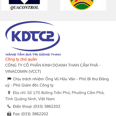
Công ty chủ quản
CÔNG TY CỔ PHẦN KINH DOANH THAN CẨM PHẢ -
VINACOMIN
(
VCCT
)
Chịu trách nhiệm:
Ông Vũ Hữu Văn - Phó Bí thư Đảng
uỷ - Phó Giám đốc Công ty
Địa chỉ:
Số 170 đường Trần Phú, Phường Cẩm Phả,
Tỉnh Quảng Ninh, Việt Nam
Điện thoại:
(033) 3862202
Fax:
(033) 3862202