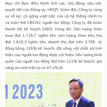
đạo, chỉ đạo, điều hành tích cực, chủ động, sâu sát,
quyết liệt của Đảng ủy, HĐQT, Giám đốc Công ty cùng
sự nỗ lực, cố gắng vượt bậc của cả hệ thống chính trị
và toàn thể CBCNV, người lao động, Công ty đã hoàn
thành tốt kế hoạch SXKD, trong đó: Sản lượng than
mua đạt 1.716,7 nghìn tấn; sản lượng than tiêu thụ
đạt 1.616,3 nghìn tấn, doanh thu đạt trên 3.786 tỷ
đồng bằng 126% kế hoạch; đời sống vật chất và tinh
thần của người lao động được cải thiện, tiền lương bình
quân của người lao động đạt trên 121% kế hoạch; giữ
vững an ninh trật tự và AT-VSLĐ.