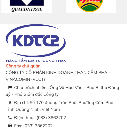
Công ty chủ quản
CÔNG TY CỔ PHẦN KINH DOANH THAN CẨM PHẢ -
VINACOMIN
(
VCCT
)
Chịu trách nhiệm:
Ông Vũ Hữu Văn - Phó Bí thư Đảng
uỷ - Phó Giám đốc Công ty
Địa chỉ:
Số 170 đường Trần Phú, Phường Cẩm Phả,
Tỉnh Quảng Ninh, Việt Nam
Điện thoại:
(033) 3862202
Fax:
(033) 3862202