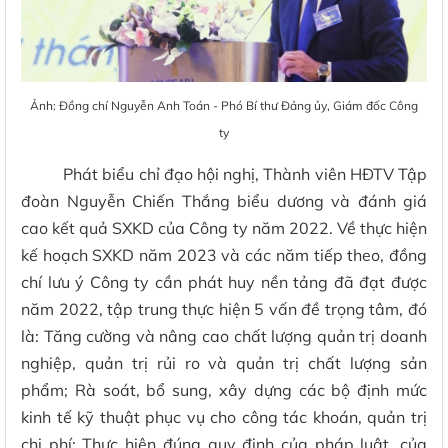
Ảnh: Đồng chí Nguyễn Anh Toán - Phó Bí thư Đảng ủy, Giám đốc Công
ty
Phát biểu chỉ đạo hội nghị, Thành viên HĐTV Tập
đoàn Nguyễn Chiến Thắng biểu dương và đánh giá
cao kết quả SXKD của Công ty năm 2022. Về thực hiện
kế hoạch SXKD năm 2023 và các năm tiếp theo, đồng
chí lưu ý Công ty cần phát huy nền tảng đã đạt được
năm 2022, tập trung thực hiện 5 vấn đề trọng tâm, đó
là: Tăng cường và nâng cao chất lượng quản trị doanh
nghiệp, quản trị rủi ro và quản trị chất lượng sản
phẩm; Rà soát, bổ sung, xây dựng các bộ định mức
kinh tế kỹ thuật phục vụ cho công tác khoán, quản trị
chi phí; Thực hiện đúng quy định của pháp luật, của