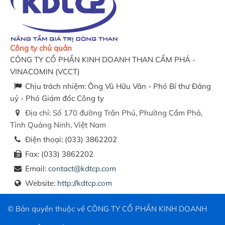
Công ty chủ quản
CÔNG TY CỔ PHẦN KINH DOANH THAN CẨM PHẢ -
VINACOMIN
(
VCCT
)
Chịu trách nhiệm:
Ông Vũ Hữu Văn - Phó Bí thư Đảng
uỷ - Phó Giám đốc Công ty
Địa chỉ:
Số 170 đường Trần Phú, Phường Cẩm Phả,
Tỉnh Quảng Ninh, Việt Nam
Điện thoại:
(033) 3862202
Fax:
(033) 3862202
Email:
contact@kdtcp.com
Website:
http://kdtcp.com
© Bản quyền thuộc về
CÔNG TY CỔ PHẦN KINH DOANH