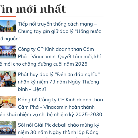
Tin mới nhất
Tiếp nối truyền thống cách mạng –
Chung tay gìn giữ đạo lý “Uống nước
ớ nguồn”
Công ty CP Kinh doanh than Cẩm
Phả - Vinacomin: Quyết tâm mới, khí
ế mới cho chặng đường cuối năm 2026
Phát huy đạo lý "Đền ơn đáp nghĩa"
nhân kỷ niệm 79 năm Ngày Thương
binh - Liệt sĩ
Đảng bộ Công ty CP Kinh doanh than
Cẩm Phả - Vinacomin hoàn thành
iển khai nhiệm vụ chi bộ nhiệm kỳ 2025-2030
Sôi nổi Giải Pickleball chào mừng kỷ
niệm 30 năm Ngày thành lập Đảng