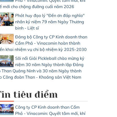
Phả - Vinacomin: Quyết tâm mới, khí
ế mới cho chặng đường cuối năm 2026
Phát huy đạo lý "Đền ơn đáp nghĩa"
nhân kỷ niệm 79 năm Ngày Thương
binh - Liệt sĩ
Đảng bộ Công ty CP Kinh doanh than
Cẩm Phả - Vinacomin hoàn thành
iển khai nhiệm vụ chi bộ nhiệm kỳ 2025-2030
Sôi nổi Giải Pickleball chào mừng kỷ
niệm 30 năm Ngày thành lập Đảng
 Than Quảng Ninh và 30 năm Ngày thành
p Công đoàn Than - Khoáng sản Việt Nam
Tin tiêu điểm
Công ty CP Kinh doanh than Cẩm
Phả - Vinacomin: Quyết tâm mới, khí