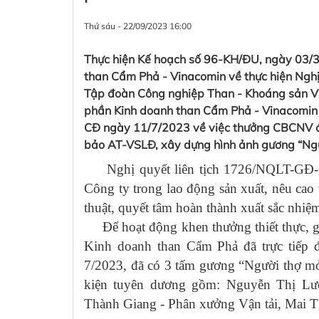
Thứ sáu - 22/09/2023 16:00
Thực hiện Kế hoạch số 96-KH/ĐU, ngày 03/
than Cẩm Phả - Vinacomin về thực hiện Ng
Tập đoàn Công nghiệp Than - Khoáng sản V
phần Kinh doanh than Cẩm Phả - Vinacomin 
CĐ ngày 11/7/2023 về việc thưởng CBCNV đạ
bảo AT-VSLĐ, xây dựng hình ảnh gương “Ngườ
Nghị quyết liên tịch 1726/NQLT-GĐ-C
Công ty trong lao động sản xuất, nêu cao 
thuật, quyết tâm hoàn thành xuất sắc nh
Để hoạt động khen thưởng thiết thực, gầ
Kinh doanh than Cẩm Phả đã trực tiếp đ
7/2023, đã có 3 tấm gương “Người thợ mỏ 
kiện tuyên dương gồm: Nguyễn Thị Lư
Thành Giang - Phân xưởng Vận tải, Mai 