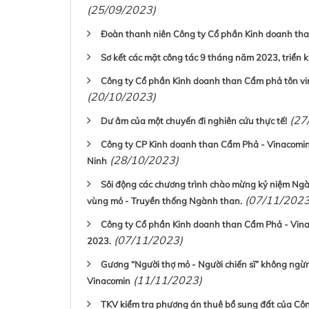
(25/09/2023)
Đoàn thanh niên Công ty Cổ phần Kinh doanh tha
Sơ kết các mặt công tác 9 tháng năm 2023, triển k
Công ty Cổ phần Kinh doanh than Cẩm phả tôn v
(20/10/2023)
(27
Dư âm của một chuyến đi nghiên cứu thực tế!
Công ty CP Kinh doanh than Cẩm Phả - Vinacomin
(28/10/2023)
Ninh
Sôi động các chương trình chào mừng kỷ niệm Ng
(07/11/2023
vùng mỏ - Truyền thống Ngành than.
Công ty Cổ phần Kinh doanh than Cẩm Phả - Vin
(07/11/2023)
2023.
Gương “Người thợ mỏ - Người chiến sĩ” không ngừ
(11/11/2023)
Vinacomin
TKV kiểm tra phương án thuê bổ sung đất của Cô