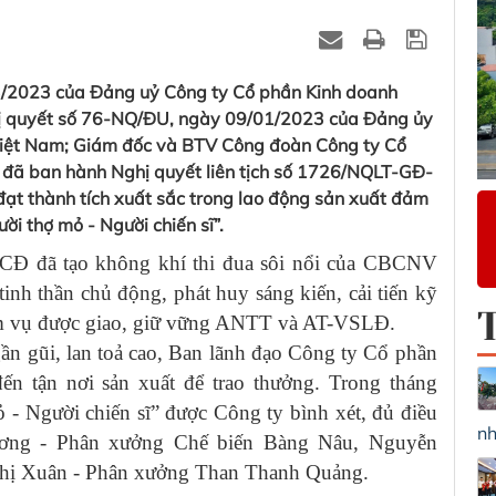
3/2023 của Đảng uỷ Công ty Cổ phần Kinh doanh
hị quyết số 76-NQ/ĐU, ngày 09/01/2023 của Đảng ủy
iệt Nam; Giám đốc và BTV Công đoàn Công ty Cổ
đã ban hành Nghị quyết liên tịch số 1726/NQLT-GĐ-
t thành tích xuất sắc trong lao động sản xuất đảm
i thợ mỏ - Người chiến sĩ”.
Đ đã tạo không khí thi đua sôi nổi của CBCNV
tinh thần chủ động, phát huy sáng kiến, cải tiến kỹ
iệm vụ được giao, giữ vững ANTT và AT-VSLĐ.
n gũi, lan toả cao, Ban lãnh đạo Công ty Cổ phần
ến tận nơi sản xuất để trao thưởng. Trong tháng
- Người chiến sĩ” được Công ty bình xét, đủ điều
nh
ơng - Phân xưởng Chế biến Bàng Nâu, Nguyễn
Thị Xuân - Phân xưởng Than Thanh Quảng.