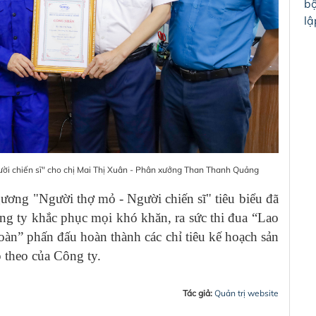
bộ
lậ
ười chiến sĩ" cho chị Mai Thị Xuân - Phân xưởng Than Thanh Quảng
ng "Người thợ mỏ - Người chiến sĩ" tiêu biểu đã
ng ty khắc phục mọi khó khăn, ra sức thi đua “Lao
toàn” phấn đấu hoàn thành các chỉ tiêu kế hoạch sản
 theo của Công ty.
Tác giả:
Quản trị website