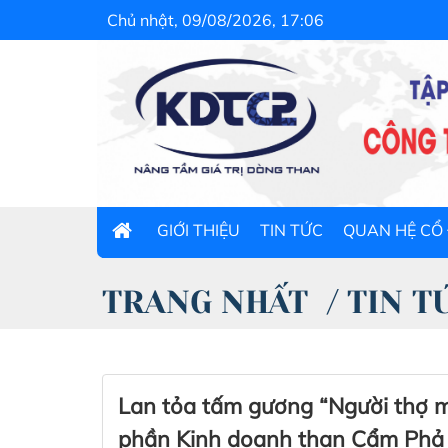
Chủ nhật, 09/08/2026, 17:06
GIỚI THIỆU
TIN TỨC
QUAN HỆ CỔ
TRANG NHẤT
/
TIN T
Lan tỏa tấm gương “Người thợ mỏ
phần Kinh doanh than Cẩm Phả 