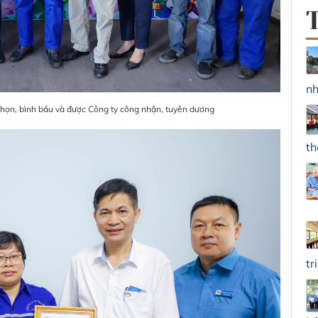
nh
họn, bình bầu và được Công ty công nhận, tuyên dương
th
tr