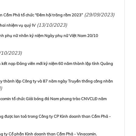
(29/09/2023)
n Cẩm Phả tổ chức “Đêm hội trăng rằm 2023”
(13/10/2023)
hai nhiệm vụ quý IV
inh phụ nữ nhân kỷ niệm Ngày phụ nữ Việt Nam 20/10
/10/2023)
 kết nạp Đảng viên mới kỷ niệm 60 năm thành lập tỉnh Quảng
ày thành lập Công ty và 87 năm ngày Truyền thống công nhân
)
acomin tổ chức Giải bóng đá Nam phong trào CNVCLĐ năm
ng được lan toả trong Công ty CP Kinh doanh than Cẩm Phả -
ng ty Cổ phần Kinh doanh than Cẩm Phả - Vinacomin.