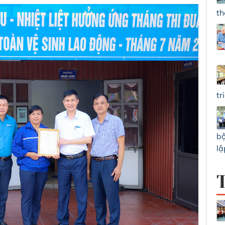
th
tr
bộ
lậ