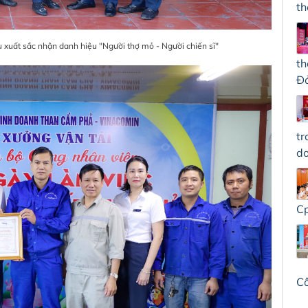
th
xuất sắc nhận danh hiệu "Người thợ mỏ - Người chiến sĩ"
th
Đả
tr
do
Cp
C