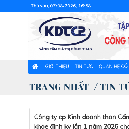
Thứ sáu, 07/08/2026, 16:58
GIỚI THIỆU
TIN TỨC
QUAN HỆ CỔ
TRANG NHẤT
/
TIN T
Công ty cp Kinh doanh than Cẩ
khỏe định kỳ lần 1 năm 2026 ch