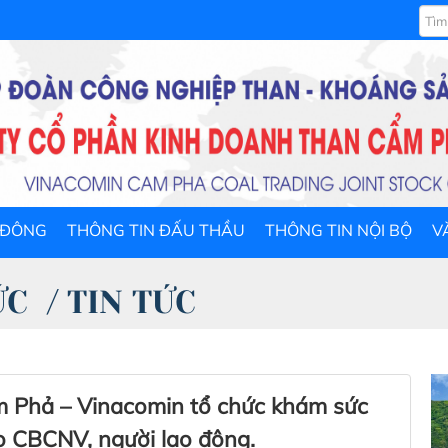
 ĐÔNG
THÔNG TIN ĐẤU THẦU
THÔNG TIN NỘI BỘ
V
ỨC
/
TIN TỨC
m Phả – Vinacomin tổ chức khám sức
o CBCNV, người lao động.