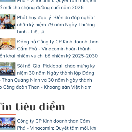
Phả - Vinacomin: Quyết tâm mới, khí
ế mới cho chặng đường cuối năm 2026
Phát huy đạo lý "Đền ơn đáp nghĩa"
nhân kỷ niệm 79 năm Ngày Thương
binh - Liệt sĩ
Đảng bộ Công ty CP Kinh doanh than
Cẩm Phả - Vinacomin hoàn thành
iển khai nhiệm vụ chi bộ nhiệm kỳ 2025-2030
Sôi nổi Giải Pickleball chào mừng kỷ
niệm 30 năm Ngày thành lập Đảng
 Than Quảng Ninh và 30 năm Ngày thành
p Công đoàn Than - Khoáng sản Việt Nam
Tin tiêu điểm
Công ty CP Kinh doanh than Cẩm
Phả - Vinacomin: Quyết tâm mới, khí