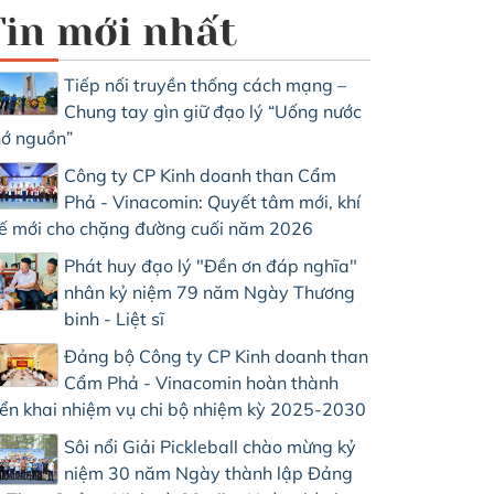
Tin mới nhất
Tiếp nối truyền thống cách mạng –
Chung tay gìn giữ đạo lý “Uống nước
ớ nguồn”
Công ty CP Kinh doanh than Cẩm
Phả - Vinacomin: Quyết tâm mới, khí
ế mới cho chặng đường cuối năm 2026
Phát huy đạo lý "Đền ơn đáp nghĩa"
nhân kỷ niệm 79 năm Ngày Thương
binh - Liệt sĩ
Đảng bộ Công ty CP Kinh doanh than
Cẩm Phả - Vinacomin hoàn thành
iển khai nhiệm vụ chi bộ nhiệm kỳ 2025-2030
Sôi nổi Giải Pickleball chào mừng kỷ
niệm 30 năm Ngày thành lập Đảng