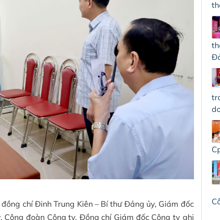
th
th
Đả
tr
do
Cp
C
ồng chí Đinh Trung Kiên – Bí thư Đảng ủy, Giám đốc
y, Công đoàn Công ty. Đồng chí Giám đốc Công ty ghi