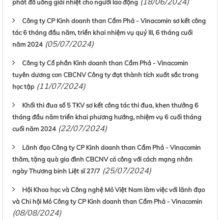
(18/06/2024)
phát đồ uống giải nhiệt cho người lao động
Công ty CP Kinh doanh than Cẩm Phả - Vinacomin sơ kết công
tác 6 tháng đầu năm, triển khai nhiệm vụ quý III, 6 tháng cuối
(05/07/2024)
năm 2024
Công ty Cổ phần Kinh doanh than Cẩm Phả - Vinacomin
tuyên dương con CBCNV Công ty đạt thành tích xuất sắc trong
(11/07/2024)
học tập
Khối thi đua số 5 TKV sơ kết công tác thi đua, khen thưởng 6
tháng đầu năm triển khai phương hướng, nhiệm vụ 6 cuối tháng
(22/07/2024)
cuối năm 2024
Lãnh đạo Công ty CP Kinh doanh than Cẩm Phả - Vinacomin
thăm, tặng quà gia đình CBCNV có công với cách mạng nhân
(25/07/2024)
ngày Thương binh Liệt sĩ 27/7
Hội Khoa học và Công nghệ Mỏ Việt Nam làm việc với lãnh đạo
và Chi hội Mỏ Công ty CP Kinh doanh than Cẩm Phả - Vinacomin
(08/08/2024)